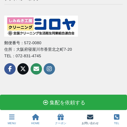
郵便番号：572-0080
住所：大阪府寝屋川市香里北之町7-20
TEL：072-831-4745
集配を依頼する
Copyright © しみぬき工房クリーニングシロヤAll Rights Reserved.
MENU
HOME
クーポン
お問い合わせ
TEL